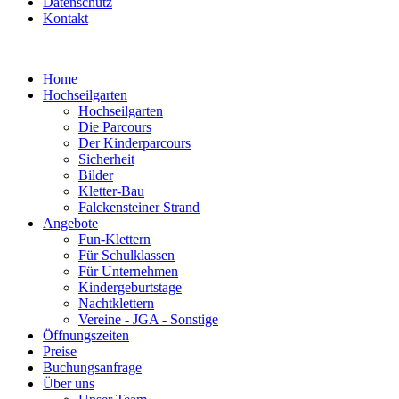
Datenschutz
Kontakt
Home
Hochseilgarten
Hochseilgarten
Die Parcours
Der Kinderparcours
Sicherheit
Bilder
Kletter-Bau
Falckensteiner Strand
Angebote
Fun-Klettern
Für Schulklassen
Für Unternehmen
Kindergeburtstage
Nachtklettern
Vereine - JGA - Sonstige
Öffnungszeiten
Preise
Buchungsanfrage
Über uns