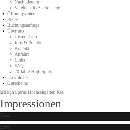
Nachtklettern
Vereine - JGA - Sonstige
Öffnungszeiten
Preise
Buchungsanfrage
Über uns
Unser Team
Jobs & Praktika
Kontakt
Anfahrt
Links
FAQ
20 Jahre High Spirits
Downloads
Gutscheine
Impressionen
Error
Error