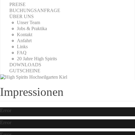
PREISE
BUCHUNGSANFRAGE
ÜBER UNS
Unser Team
Jobs & Praktika
Kontakt
Anfahrt
Links
FAQ
20 Jahre High Spirits
DOWNLOADS
GUTSCHEINE
Impressionen
Error
Error
Error