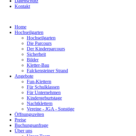
Datenschutz
Kontakt
Home
Hochseilgarten
Hochseilgarten
Die Parcours
Der Kinderparcours
Sicherheit
Bilder
Kletter-Bau
Falckensteiner Strand
Angebote
Fun-Klettern
Für Schulklassen
Für Unternehmen
Kindergeburtstage
Nachtklettern
Vereine - JGA - Sonstige
Öffnungszeiten
Preise
Buchungsanfrage
Über uns