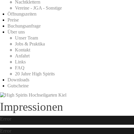
Nachtklettern
Vereine - JGA - Sonstige
Öffnungszeiten
Preise
Buchungsanfrage
Über uns
Unser Team
Jobs & Praktika
Kontakt
Anfahrt
Links
FAQ
20 Jahre High Spirits
Downloads
Gutscheine
Impressionen
Error
Error