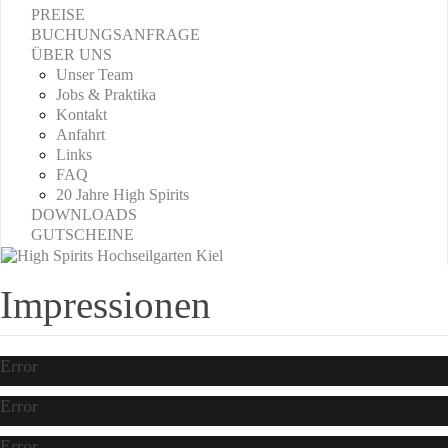
PREISE
BUCHUNGSANFRAGE
ÜBER UNS
Unser Team
Jobs & Praktika
Kontakt
Anfahrt
Links
FAQ
20 Jahre High Spirits
DOWNLOADS
GUTSCHEINE
Impressionen
Error
Error
Error