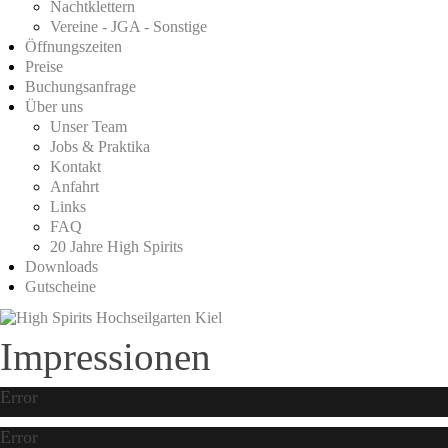
Nachtklettern
Vereine - JGA - Sonstige
Öffnungszeiten
Preise
Buchungsanfrage
Über uns
Unser Team
Jobs & Praktika
Kontakt
Anfahrt
Links
FAQ
20 Jahre High Spirits
Downloads
Gutscheine
Impressionen
Error
Error