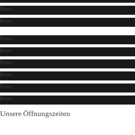
Error
Error
Error
Error
Error
Error
Error
Error
Unsere Öffnungszeiten