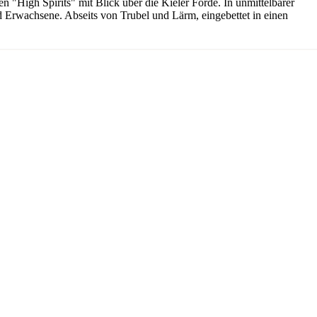
 "High Spirits" mit Blick über die Kieler Förde. In unmittelbarer
und Erwachsene. Abseits von Trubel und Lärm, eingebettet in einen