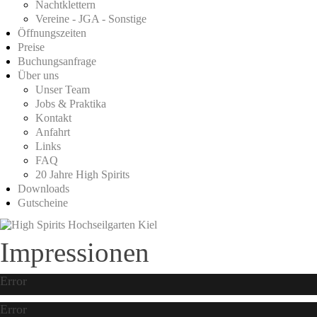
Nachtklettern
Vereine - JGA - Sonstige
Öffnungszeiten
Preise
Buchungsanfrage
Über uns
Unser Team
Jobs & Praktika
Kontakt
Anfahrt
Links
FAQ
20 Jahre High Spirits
Downloads
Gutscheine
Impressionen
Error
Error