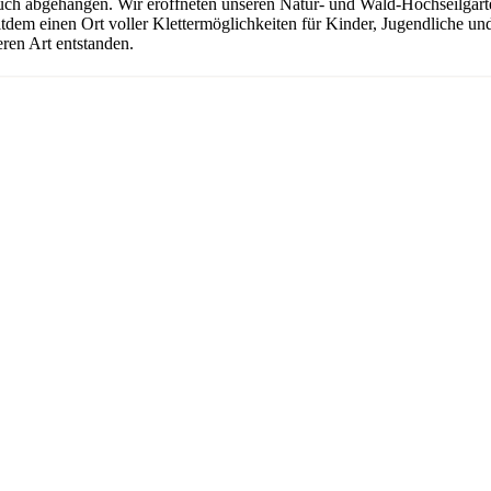
uch abgehangen. Wir eröffneten unseren Natur- und Wald-Hochseilgarten
seitdem einen Ort voller Klettermöglichkeiten für Kinder, Jugendliche 
ren Art entstanden.