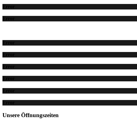
Error
Error
Error
Error
Error
Error
Error
Error
Unsere Öffnungszeiten