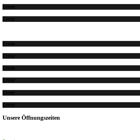
Error
Error
Error
Error
Error
Error
Error
Error
Unsere Öffnungszeiten