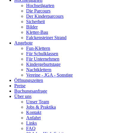
Hochseilgarten
Hochseilgarten
Die Parcours
Der Kinderparcours
Sicherheit
Bilder
Kletter-Bau
Falckensteiner Strand
Angebote
Fun-Klettern
Für Schulklassen
Für Unternehmen
Kindergeburtstage
Nachtklettern
Vereine - JGA - Sonstige
Öffnungszeiten
Preise
Buchungsanfrage
Über uns
Unser Team
Jobs & Praktika
Kontakt
Anfahrt
Links
FAQ