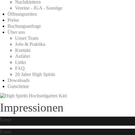
Nachtklettern
Vereine - JGA - Sonstige
Öffnungszeiten
Preise
Buchungsanfrage
Über uns
Unser Team
Jobs & Praktika
Kontakt
Anfahrt
Links
FAQ
20 Jahre High Spirits
Downloads
Gutscheine
Impressionen
Error
Error