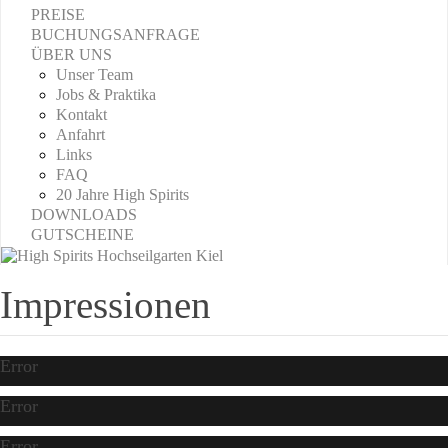
PREISE
BUCHUNGSANFRAGE
ÜBER UNS
Unser Team
Jobs & Praktika
Kontakt
Anfahrt
Links
FAQ
20 Jahre High Spirits
DOWNLOADS
GUTSCHEINE
Impressionen
Error
Error
Error