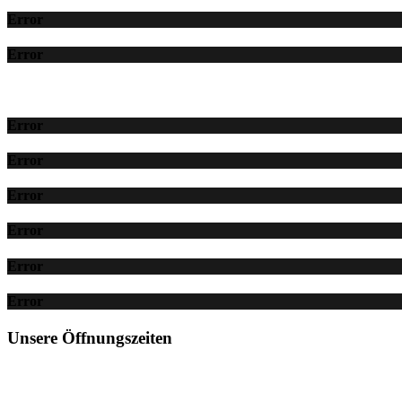
Error
Error
Error
Error
Error
Error
Error
Error
Unsere Öffnungszeiten