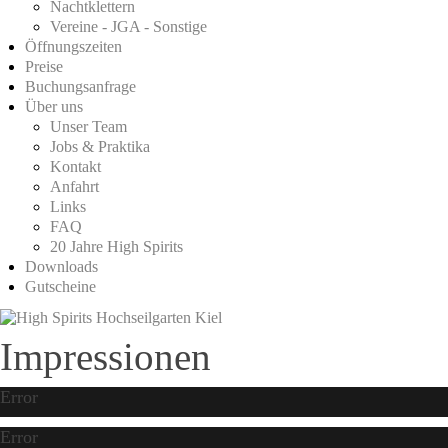
Nachtklettern
Vereine - JGA - Sonstige
Öffnungszeiten
Preise
Buchungsanfrage
Über uns
Unser Team
Jobs & Praktika
Kontakt
Anfahrt
Links
FAQ
20 Jahre High Spirits
Downloads
Gutscheine
Impressionen
Error
Error