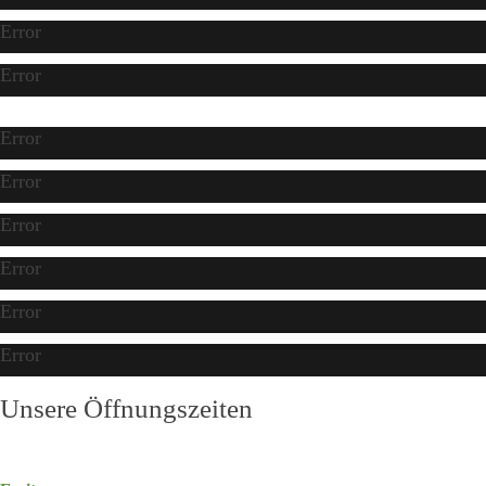
Error
Error
Error
Error
Error
Error
Error
Error
Unsere Öffnungszeiten