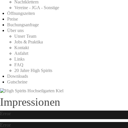
Nachtklettern
Vereine - JGA - Sonstige
Öffnungszeiten
Preise
Buchungsanfrage
Über uns
Unser Team
Jobs & Praktika
Kontakt
Anfahrt
Links
FAQ
20 Jahre High Spirits
Downloads
Gutscheine
Impressionen
Error
Error