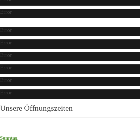
Error
Error
Error
Error
Error
Error
Error
Unsere Öffnungszeiten
Sonntag