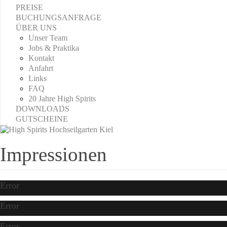
PREISE
BUCHUNGSANFRAGE
ÜBER UNS
Unser Team
Jobs & Praktika
Kontakt
Anfahrt
Links
FAQ
20 Jahre High Spirits
DOWNLOADS
GUTSCHEINE
Impressionen
Error
Error
Error