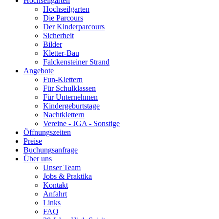
Hochseilgarten
Hochseilgarten
Die Parcours
Der Kinderparcours
Sicherheit
Bilder
Kletter-Bau
Falckensteiner Strand
Angebote
Fun-Klettern
Für Schulklassen
Für Unternehmen
Kindergeburtstage
Nachtklettern
Vereine - JGA - Sonstige
Öffnungszeiten
Preise
Buchungsanfrage
Über uns
Unser Team
Jobs & Praktika
Kontakt
Anfahrt
Links
FAQ