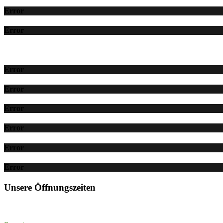
Error
Error
Error
Error
Error
Error
Error
Error
Unsere Öffnungszeiten