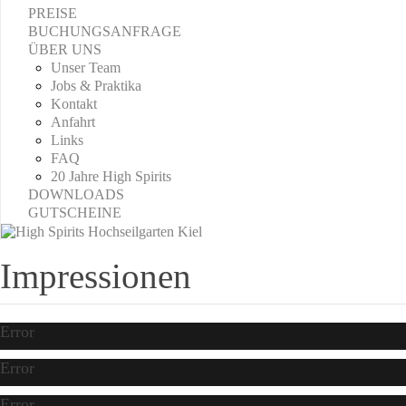
PREISE
BUCHUNGSANFRAGE
ÜBER UNS
Unser Team
Jobs & Praktika
Kontakt
Anfahrt
Links
FAQ
20 Jahre High Spirits
DOWNLOADS
GUTSCHEINE
Impressionen
Error
Error
Error