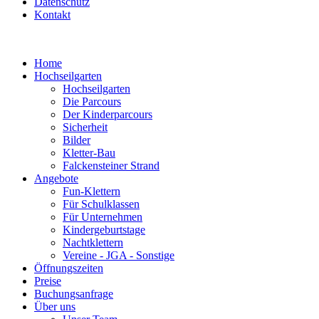
Datenschutz
Kontakt
Home
Hochseilgarten
Hochseilgarten
Die Parcours
Der Kinderparcours
Sicherheit
Bilder
Kletter-Bau
Falckensteiner Strand
Angebote
Fun-Klettern
Für Schulklassen
Für Unternehmen
Kindergeburtstage
Nachtklettern
Vereine - JGA - Sonstige
Öffnungszeiten
Preise
Buchungsanfrage
Über uns