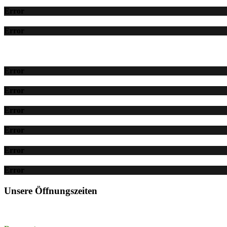
Error
Error
Error
Error
Error
Error
Error
Error
Unsere Öffnungszeiten