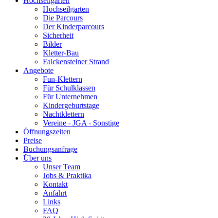
Hochseilgarten
Hochseilgarten
Die Parcours
Der Kinderparcours
Sicherheit
Bilder
Kletter-Bau
Falckensteiner Strand
Angebote
Fun-Klettern
Für Schulklassen
Für Unternehmen
Kindergeburtstage
Nachtklettern
Vereine - JGA - Sonstige
Öffnungszeiten
Preise
Buchungsanfrage
Über uns
Unser Team
Jobs & Praktika
Kontakt
Anfahrt
Links
FAQ