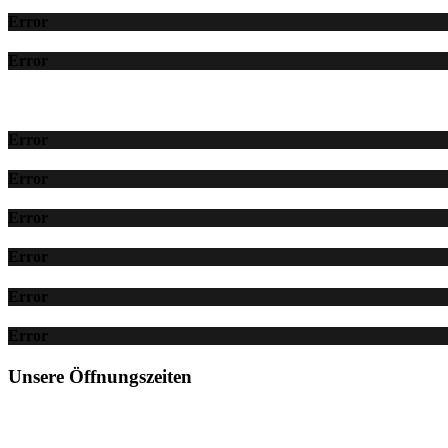
Error
Error
Error
Error
Error
Error
Error
Error
Unsere Öffnungszeiten