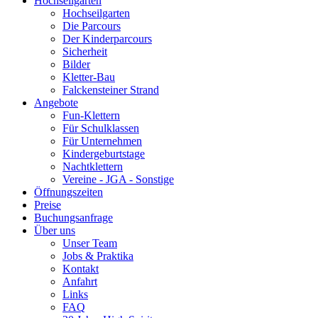
Hochseilgarten
Hochseilgarten
Die Parcours
Der Kinderparcours
Sicherheit
Bilder
Kletter-Bau
Falckensteiner Strand
Angebote
Fun-Klettern
Für Schulklassen
Für Unternehmen
Kindergeburtstage
Nachtklettern
Vereine - JGA - Sonstige
Öffnungszeiten
Preise
Buchungsanfrage
Über uns
Unser Team
Jobs & Praktika
Kontakt
Anfahrt
Links
FAQ