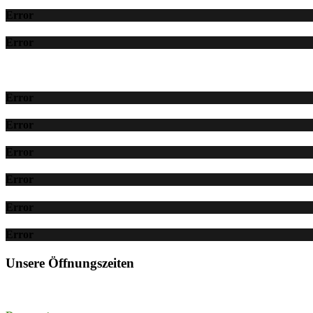
Error
Error
Error
Error
Error
Error
Error
Error
Unsere Öffnungszeiten