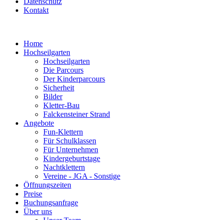
Datenschutz
Kontakt
Home
Hochseilgarten
Hochseilgarten
Die Parcours
Der Kinderparcours
Sicherheit
Bilder
Kletter-Bau
Falckensteiner Strand
Angebote
Fun-Klettern
Für Schulklassen
Für Unternehmen
Kindergeburtstage
Nachtklettern
Vereine - JGA - Sonstige
Öffnungszeiten
Preise
Buchungsanfrage
Über uns