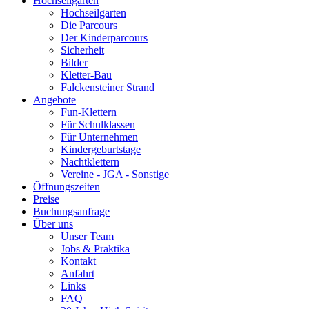
Hochseilgarten
Hochseilgarten
Die Parcours
Der Kinderparcours
Sicherheit
Bilder
Kletter-Bau
Falckensteiner Strand
Angebote
Fun-Klettern
Für Schulklassen
Für Unternehmen
Kindergeburtstage
Nachtklettern
Vereine - JGA - Sonstige
Öffnungszeiten
Preise
Buchungsanfrage
Über uns
Unser Team
Jobs & Praktika
Kontakt
Anfahrt
Links
FAQ