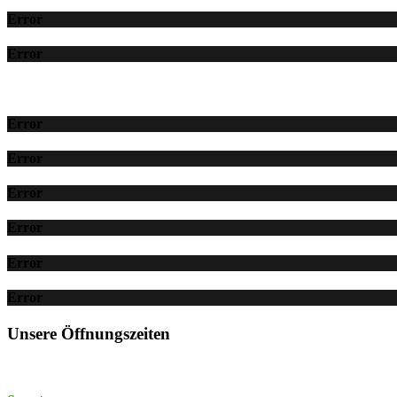
Error
Error
Error
Error
Error
Error
Error
Error
Unsere Öffnungszeiten