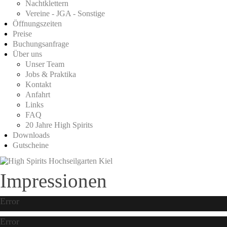
Nachtklettern
Vereine - JGA - Sonstige
Öffnungszeiten
Preise
Buchungsanfrage
Über uns
Unser Team
Jobs & Praktika
Kontakt
Anfahrt
Links
FAQ
20 Jahre High Spirits
Downloads
Gutscheine
Impressionen
Error
Error