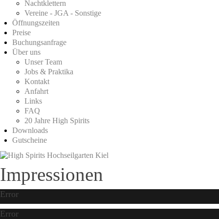
Nachtklettern
Vereine - JGA - Sonstige
Öffnungszeiten
Preise
Buchungsanfrage
Über uns
Unser Team
Jobs & Praktika
Kontakt
Anfahrt
Links
FAQ
20 Jahre High Spirits
Downloads
Gutscheine
Impressionen
Error
Error