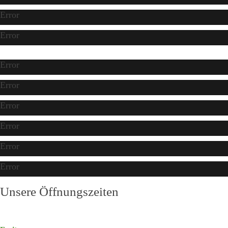
Error
Error
Error
Error
Error
Error
Error
Error
Unsere Öffnungszeiten