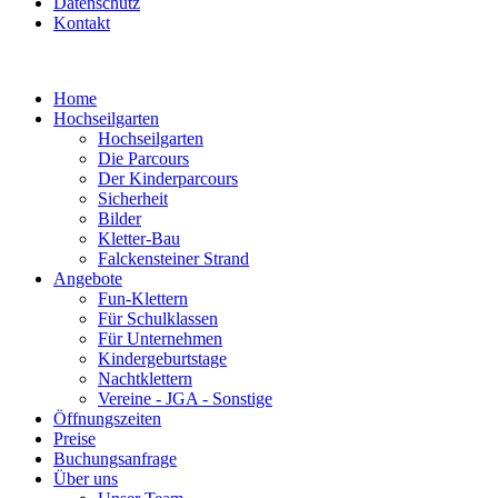
Datenschutz
Kontakt
Home
Hochseilgarten
Hochseilgarten
Die Parcours
Der Kinderparcours
Sicherheit
Bilder
Kletter-Bau
Falckensteiner Strand
Angebote
Fun-Klettern
Für Schulklassen
Für Unternehmen
Kindergeburtstage
Nachtklettern
Vereine - JGA - Sonstige
Öffnungszeiten
Preise
Buchungsanfrage
Über uns