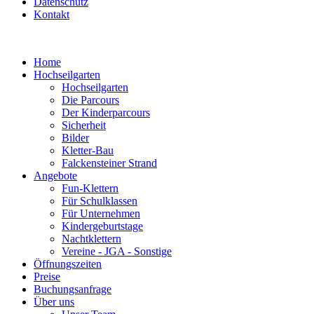
Datenschutz
Kontakt
Home
Hochseilgarten
Hochseilgarten
Die Parcours
Der Kinderparcours
Sicherheit
Bilder
Kletter-Bau
Falckensteiner Strand
Angebote
Fun-Klettern
Für Schulklassen
Für Unternehmen
Kindergeburtstage
Nachtklettern
Vereine - JGA - Sonstige
Öffnungszeiten
Preise
Buchungsanfrage
Über uns