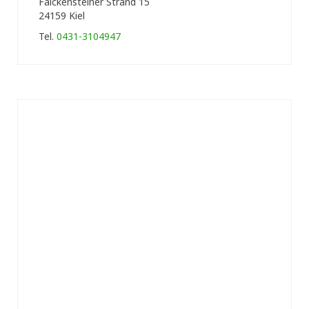
Falckensteiner Strand 15
24159 Kiel
Tel.
0431-3104947