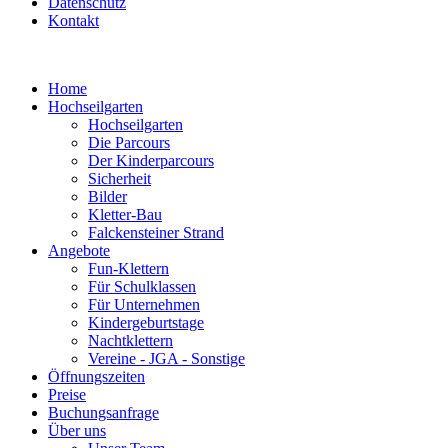
Datenschutz
Kontakt
Home
Hochseilgarten
Hochseilgarten
Die Parcours
Der Kinderparcours
Sicherheit
Bilder
Kletter-Bau
Falckensteiner Strand
Angebote
Fun-Klettern
Für Schulklassen
Für Unternehmen
Kindergeburtstage
Nachtklettern
Vereine - JGA - Sonstige
Öffnungszeiten
Preise
Buchungsanfrage
Über uns