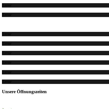
Error
Error
Error
Error
Error
Error
Error
Error
Unsere Öffnungszeiten