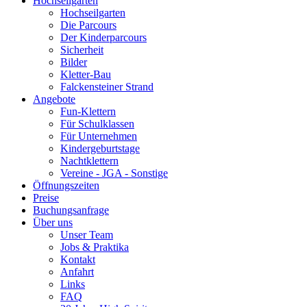
Hochseilgarten
Hochseilgarten
Die Parcours
Der Kinderparcours
Sicherheit
Bilder
Kletter-Bau
Falckensteiner Strand
Angebote
Fun-Klettern
Für Schulklassen
Für Unternehmen
Kindergeburtstage
Nachtklettern
Vereine - JGA - Sonstige
Öffnungszeiten
Preise
Buchungsanfrage
Über uns
Unser Team
Jobs & Praktika
Kontakt
Anfahrt
Links
FAQ