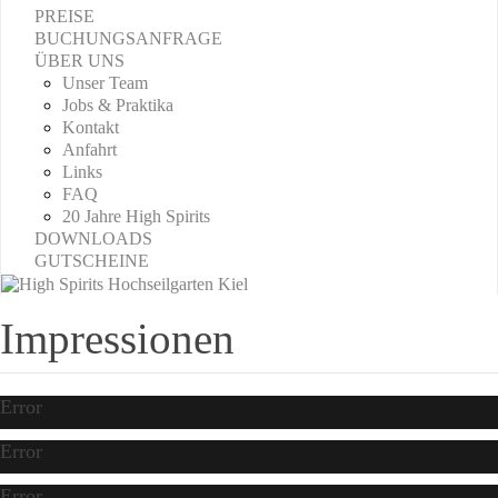
PREISE
BUCHUNGSANFRAGE
ÜBER UNS
Unser Team
Jobs & Praktika
Kontakt
Anfahrt
Links
FAQ
20 Jahre High Spirits
DOWNLOADS
GUTSCHEINE
Impressionen
Error
Error
Error