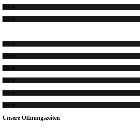
Error
Error
Error
Error
Error
Error
Error
Error
Unsere Öffnungszeiten