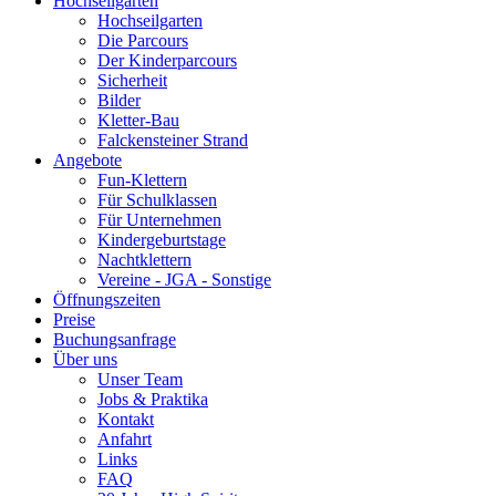
Hochseilgarten
Hochseilgarten
Die Parcours
Der Kinderparcours
Sicherheit
Bilder
Kletter-Bau
Falckensteiner Strand
Angebote
Fun-Klettern
Für Schulklassen
Für Unternehmen
Kindergeburtstage
Nachtklettern
Vereine - JGA - Sonstige
Öffnungszeiten
Preise
Buchungsanfrage
Über uns
Unser Team
Jobs & Praktika
Kontakt
Anfahrt
Links
FAQ