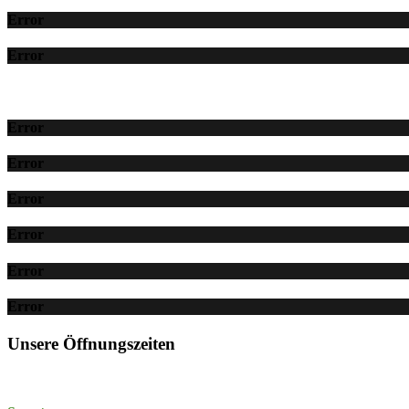
Error
Error
Error
Error
Error
Error
Error
Error
Unsere Öffnungszeiten