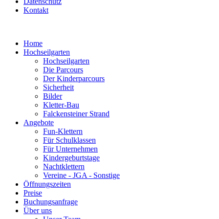
Datenschutz
Kontakt
Home
Hochseilgarten
Hochseilgarten
Die Parcours
Der Kinderparcours
Sicherheit
Bilder
Kletter-Bau
Falckensteiner Strand
Angebote
Fun-Klettern
Für Schulklassen
Für Unternehmen
Kindergeburtstage
Nachtklettern
Vereine - JGA - Sonstige
Öffnungszeiten
Preise
Buchungsanfrage
Über uns