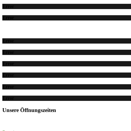
Error
Error
Error
Error
Error
Error
Error
Error
Unsere Öffnungszeiten