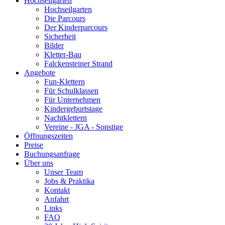
Hochseilgarten
Hochseilgarten
Die Parcours
Der Kinderparcours
Sicherheit
Bilder
Kletter-Bau
Falckensteiner Strand
Angebote
Fun-Klettern
Für Schulklassen
Für Unternehmen
Kindergeburtstage
Nachtklettern
Vereine - JGA - Sonstige
Öffnungszeiten
Preise
Buchungsanfrage
Über uns
Unser Team
Jobs & Praktika
Kontakt
Anfahrt
Links
FAQ