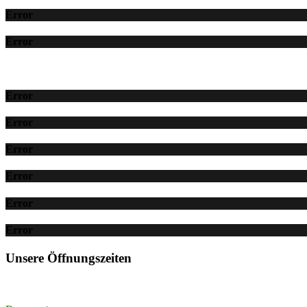
Error
Error
Error
Error
Error
Error
Error
Error
Unsere Öffnungszeiten