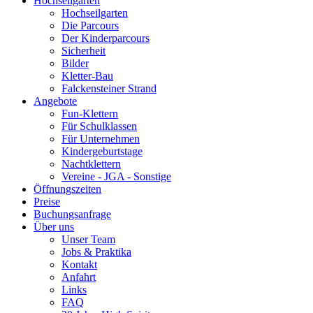
Hochseilgarten
Hochseilgarten
Die Parcours
Der Kinderparcours
Sicherheit
Bilder
Kletter-Bau
Falckensteiner Strand
Angebote
Fun-Klettern
Für Schulklassen
Für Unternehmen
Kindergeburtstage
Nachtklettern
Vereine - JGA - Sonstige
Öffnungszeiten
Preise
Buchungsanfrage
Über uns
Unser Team
Jobs & Praktika
Kontakt
Anfahrt
Links
FAQ