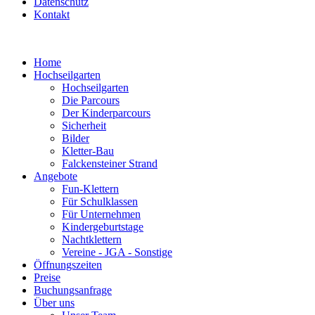
Datenschutz
Kontakt
Home
Hochseilgarten
Hochseilgarten
Die Parcours
Der Kinderparcours
Sicherheit
Bilder
Kletter-Bau
Falckensteiner Strand
Angebote
Fun-Klettern
Für Schulklassen
Für Unternehmen
Kindergeburtstage
Nachtklettern
Vereine - JGA - Sonstige
Öffnungszeiten
Preise
Buchungsanfrage
Über uns