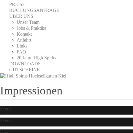
PREISE
BUCHUNGSANFRAGE
ÜBER UNS
Unser Team
Jobs & Praktika
Kontakt
Anfahrt
Links
FAQ
20 Jahre High Spirits
DOWNLOADS
GUTSCHEINE
Impressionen
Error
Error
Error