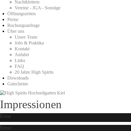
Nachtklettern
Vereine - JGA - Sonstige
Öffnungszeiten
Preise
Buchungsanfrage
Über uns
Unser Team
Jobs & Praktika
Kontakt
Anfahrt
Links
FAQ
20 Jahre High Spirits
Downloads
Gutscheine
Impressionen
Error
Error