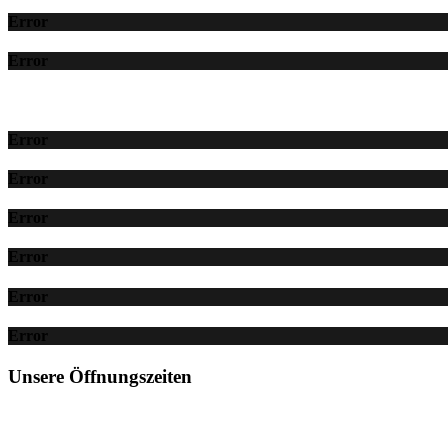
Error
Error
Error
Error
Error
Error
Error
Error
Unsere Öffnungszeiten