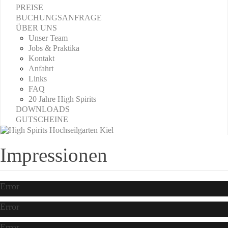
PREISE
BUCHUNGSANFRAGE
ÜBER UNS
Unser Team
Jobs & Praktika
Kontakt
Anfahrt
Links
FAQ
20 Jahre High Spirits
DOWNLOADS
GUTSCHEINE
Impressionen
Error
Error
Error