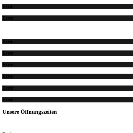
Error
Error
Error
Error
Error
Error
Error
Error
Unsere Öffnungszeiten