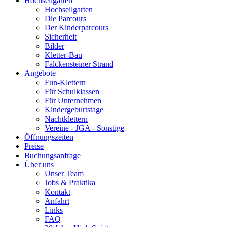
Hochseilgarten
Hochseilgarten
Die Parcours
Der Kinderparcours
Sicherheit
Bilder
Kletter-Bau
Falckensteiner Strand
Angebote
Fun-Klettern
Für Schulklassen
Für Unternehmen
Kindergeburtstage
Nachtklettern
Vereine - JGA - Sonstige
Öffnungszeiten
Preise
Buchungsanfrage
Über uns
Unser Team
Jobs & Praktika
Kontakt
Anfahrt
Links
FAQ