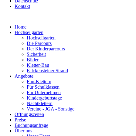
Datenschutz
Kontakt
Home
Hochseilgarten
Hochseilgarten
Die Parcours
Der Kinderparcours
Sicherheit
Bilder
Kletter-Bau
Falckensteiner Strand
Angebote
Fun-Klettern
Für Schulklassen
Für Unternehmen
Kindergeburtstage
Nachtklettern
Vereine - JGA - Sonstige
Öffnungszeiten
Preise
Buchungsanfrage
Über uns