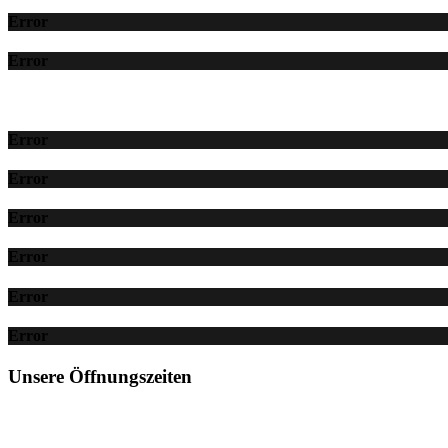
Error
Error
Error
Error
Error
Error
Error
Error
Unsere Öffnungszeiten