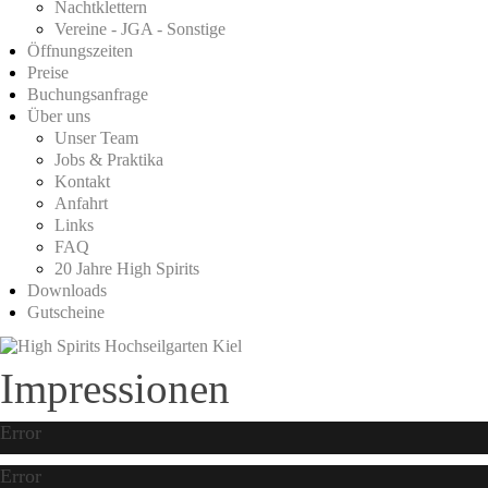
Nachtklettern
Vereine - JGA - Sonstige
Öffnungszeiten
Preise
Buchungsanfrage
Über uns
Unser Team
Jobs & Praktika
Kontakt
Anfahrt
Links
FAQ
20 Jahre High Spirits
Downloads
Gutscheine
Impressionen
Error
Error