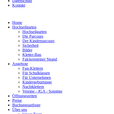
Datenschutz
Kontakt
Home
Hochseilgarten
Hochseilgarten
Die Parcours
Der Kinderparcours
Sicherheit
Bilder
Kletter-Bau
Falckensteiner Strand
Angebote
Fun-Klettern
Für Schulklassen
Für Unternehmen
Kindergeburtstage
Nachtklettern
Vereine - JGA - Sonstige
Öffnungszeiten
Preise
Buchungsanfrage
Über uns