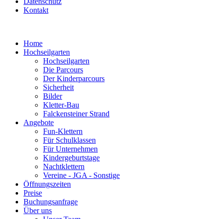
Datenschutz
Kontakt
Home
Hochseilgarten
Hochseilgarten
Die Parcours
Der Kinderparcours
Sicherheit
Bilder
Kletter-Bau
Falckensteiner Strand
Angebote
Fun-Klettern
Für Schulklassen
Für Unternehmen
Kindergeburtstage
Nachtklettern
Vereine - JGA - Sonstige
Öffnungszeiten
Preise
Buchungsanfrage
Über uns