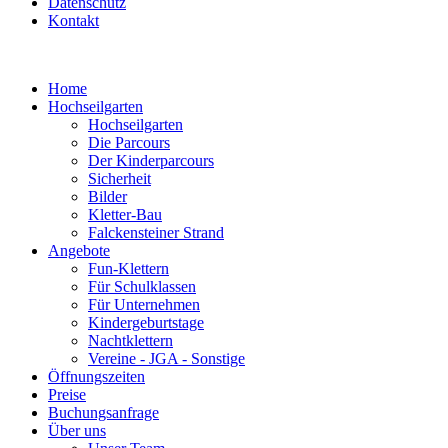
Datenschutz
Kontakt
Home
Hochseilgarten
Hochseilgarten
Die Parcours
Der Kinderparcours
Sicherheit
Bilder
Kletter-Bau
Falckensteiner Strand
Angebote
Fun-Klettern
Für Schulklassen
Für Unternehmen
Kindergeburtstage
Nachtklettern
Vereine - JGA - Sonstige
Öffnungszeiten
Preise
Buchungsanfrage
Über uns