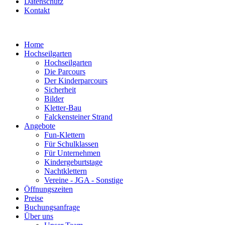
Datenschutz
Kontakt
Home
Hochseilgarten
Hochseilgarten
Die Parcours
Der Kinderparcours
Sicherheit
Bilder
Kletter-Bau
Falckensteiner Strand
Angebote
Fun-Klettern
Für Schulklassen
Für Unternehmen
Kindergeburtstage
Nachtklettern
Vereine - JGA - Sonstige
Öffnungszeiten
Preise
Buchungsanfrage
Über uns